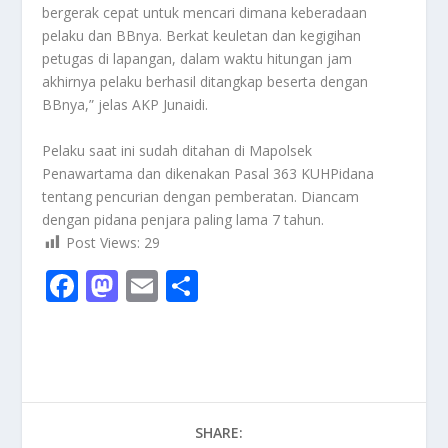
bergerak cepat untuk mencari dimana keberadaan
pelaku dan BBnya. Berkat keuletan dan kegigihan
petugas di lapangan, dalam waktu hitungan jam
akhirnya pelaku berhasil ditangkap beserta dengan
BBnya,” jelas AKP Junaidi.
Pelaku saat ini sudah ditahan di Mapolsek
Penawartama dan dikenakan Pasal 363 KUHPidana
tentang pencurian dengan pemberatan. Diancam
dengan pidana penjara paling lama 7 tahun.
Post Views:
29
F
M
E
S
ac
as
m
h
e
to
ai
ar
b
d
l
e
o
o
SHARE:
o
n