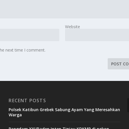
Website
the next time I comment.
RECENT POSTS
Polsek Katibun Grebek Sabung Ayam Yang Meresahkan
Warga
Pangdam XXI/Raden Inten Tinjau KDKMP di pekon