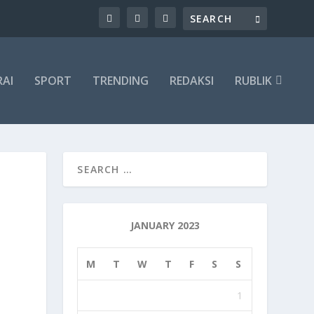
RAI
SPORT
TRENDING
REDAKSI
RUBLIK
JANUARY 2023
M
T
W
T
F
S
S
1