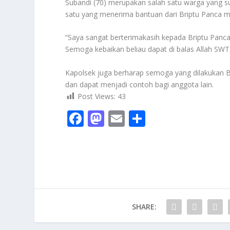
Subandi (70) merupakan salah satu warga yang su
satu yang menerima bantuan dari Briptu Panca 
“Saya sangat berterimakasih kepada Briptu Panca,
Semoga kebaikan beliau dapat di balas Allah SWT
Kapolsek juga berharap semoga yang dilakukan 
dan dapat menjadi contoh bagi anggota lain.
Post Views:
43
F
M
E
S
ac
as
m
h
e
to
ai
ar
b
d
l
e
o
o
o
n
SHARE:
k