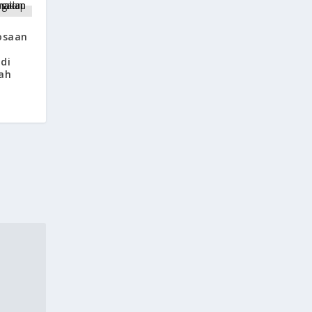
osaan
di
ah