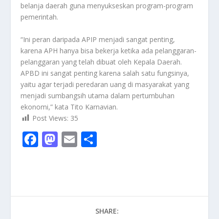
belanja daerah guna menyukseskan program-program
pemerintah.
“Ini peran daripada APIP menjadi sangat penting,
karena APH hanya bisa bekerja ketika ada pelanggaran-
pelanggaran yang telah dibuat oleh Kepala Daerah.
APBD ini sangat penting karena salah satu fungsinya,
yaitu agar terjadi peredaran uang di masyarakat yang
menjadi sumbangsih utama dalam pertumbuhan
ekonomi,” kata Tito Karnavian.
Post Views:
35
F
M
E
S
ac
as
m
h
e
to
ai
ar
b
d
l
e
o
o
SHARE:
o
n