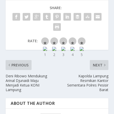
o
o
SHARE:
o
n
k
RATE:
PREVIOUS
NEXT
Deni Ribowo Mendukung
Kapolda Lampung
Arinal Djunaidi Maju
Resmikan Kantor
Menjadi Ketua KONI
Sementara Polres Pesisir
Lampung
Barat
ABOUT THE AUTHOR