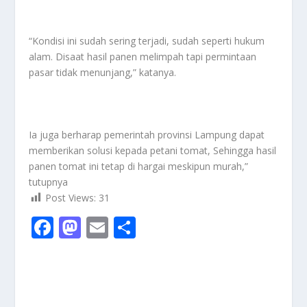
“Kondisi ini sudah sering terjadi, sudah seperti hukum
alam. Disaat hasil panen melimpah tapi permintaan
pasar tidak menunjang,” katanya.
Ia juga berharap pemerintah provinsi Lampung dapat
memberikan solusi kepada petani tomat, Sehingga hasil
panen tomat ini tetap di hargai meskipun murah,”
tutupnya
Post Views:
31
F
M
E
S
ac
as
m
h
e
to
ai
ar
b
d
l
e