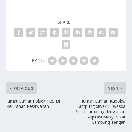
b
d
l
e
o
o
SHARE:
o
n
k
RATE:
PREVIOUS
NEXT
Jumat Curhat Polsek TBS Di
Jum’at Curhat, Kapolda
Kelurahan Pesawahan
Lampung diwakili Irwasda
Polda Lampung dengarkan
Aspirasi Masyarakat
Lampung Tengah