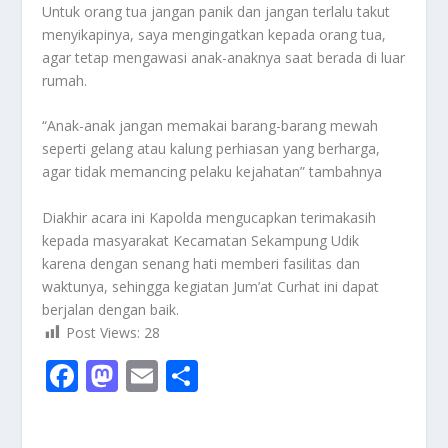
Untuk orang tua jangan panik dan jangan terlalu takut
menyikapinya, saya mengingatkan kepada orang tua,
agar tetap mengawasi anak-anaknya saat berada di luar
rumah.
“Anak-anak jangan memakai barang-barang mewah
seperti gelang atau kalung perhiasan yang berharga,
agar tidak memancing pelaku kejahatan” tambahnya
Diakhir acara ini Kapolda mengucapkan terimakasih
kepada masyarakat Kecamatan Sekampung Udik
karena dengan senang hati memberi fasilitas dan
waktunya, sehingga kegiatan Jum’at Curhat ini dapat
berjalan dengan baik.
Post Views:
28
F
M
E
S
ac
as
m
h
e
to
ai
ar