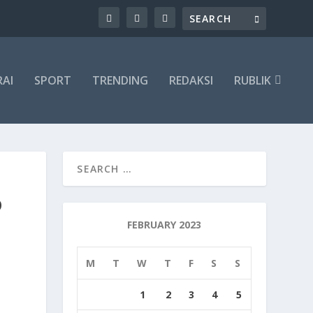
RAI
SPORT
TRENDING
REDAKSI
RUBLIK
D
FEBRUARY 2023
M
T
W
T
F
S
S
1
2
3
4
5