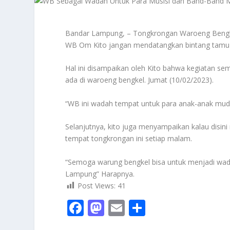
Bandar Lampung, – Tongkrongan Waroeng Bengkel
WB Om Kito jangan mendatangkan bintang tamu 
Hal ini disampaikan oleh Kito bahwa kegiatan 
ada di waroeng bengkel. Jumat (10/02/2023).
“WB ini wadah tempat untuk para anak-anak muda 
Selanjutnya, kito juga menyampaikan kalau disi
tempat tongkrongan ini setiap malam.
“Semoga warung bengkel bisa untuk menjadi wadah
Lampung” Harapnya.
Post Views:
41
F
M
E
S
ac
as
m
h