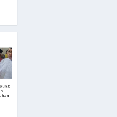
mpung
an
dhan