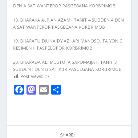
DEN A SAT WANTEROR PASGEGANA KORBRIMOB.
18. BHARAKA ALPIAN AZAMI, TANIT 4 SUBDEN 4 DEN
A SAT WANTEROR PASGEGANA KORBRIMOB
19. BHARATU DJUNAIDY AZHARI MANOSO, TA YON C
RESIMEN II PASPELOPOR KORBRIMOB
20. BHARADA ALI MUSTOFA SAPUMAIJAT, TANIT 3
SUBDEN I DEN B SAT KBR PASGEGANA KORBRIMOB
Post Views:
27
F
M
E
S
ac
as
m
h
e
to
ai
ar
b
d
l
e
o
o
SHARE: