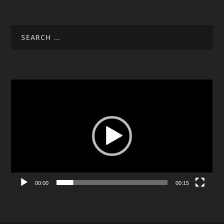
Video
Player
00:00
00:15