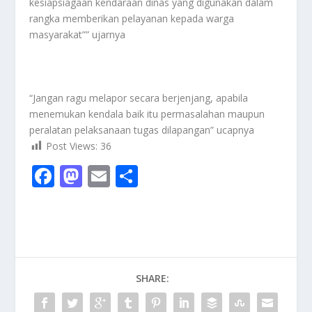
kesiapsiagaan kendaraan dinas yang digunakan dalam
rangka memberikan pelayanan kepada warga
masyarakat”” ujarnya
“Jangan ragu melapor secara berjenjang, apabila
menemukan kendala baik itu permasalahan maupun
peralatan pelaksanaan tugas dilapangan” ucapnya
Post Views:
36
F
M
E
S
ac
as
m
h
e
to
ai
ar
b
d
l
e
o
o
SHARE:
o
n
k