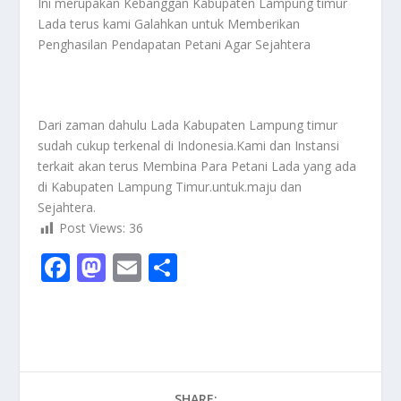
Ini merupakan Kebanggan Kabupaten Lampung timur
Lada terus kami Galahkan untuk Memberikan
Penghasilan Pendapatan Petani Agar Sejahtera
Dari zaman dahulu Lada Kabupaten Lampung timur
sudah cukup terkenal di Indonesia.Kami dan Instansi
terkait akan terus Membina Para Petani Lada yang ada
di Kabupaten Lampung Timur.untuk.maju dan
Sejahtera.
Post Views:
36
F
M
E
S
ac
as
m
h
e
to
ai
ar
b
d
l
e
o
o
SHARE: