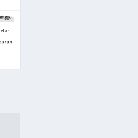
elar
buran