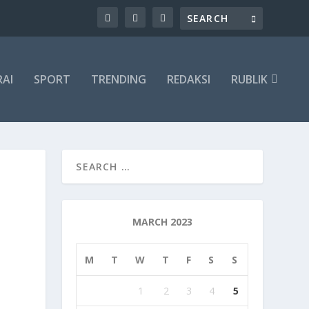
RAI
SPORT
TRENDING
REDAKSI
RUBLIK
MARCH 2023
M
T
W
T
F
S
S
1
2
3
4
5