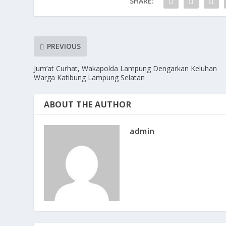
SHARE:
k
PREVIOUS
Jum’at Curhat, Wakapolda Lampung Dengarkan Keluhan
Warga Katibung Lampung Selatan
ABOUT THE AUTHOR
admin