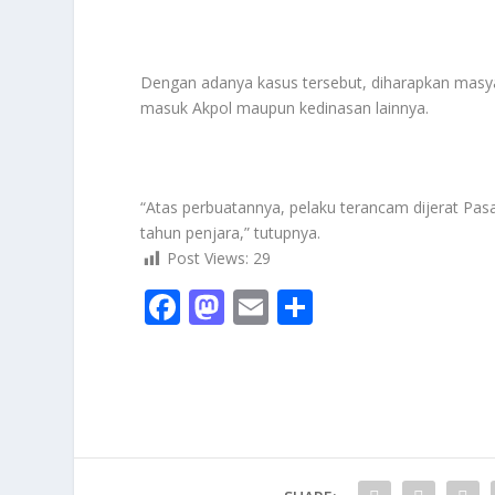
Dengan adanya kasus tersebut, diharapkan masyar
masuk Akpol maupun kedinasan lainnya.
“Atas perbuatannya, pelaku terancam dijerat P
tahun penjara,” tutupnya.
Post Views:
29
F
M
E
S
ac
as
m
h
e
to
ai
ar
b
d
l
e
o
o
o
n