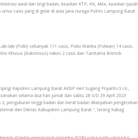
istrasi awal dan tingi badan, keaslian KTP, KK, Akte, keaslian Ijaza
umur casis yang di gelar di aula jana nuraga Polres Lampung Barat
aki-laki (Polki) sebanyak 111 casis, Polisi Wanita (Polwan) 14 casis,
petisi Khusus (Bakomsus) nakes 2 casis dan Tamtama Brimob
gi Kapolres Lampung Barat AKBP Heri Sugeng Priyanto.S.I.K.,
sanakan selama dua hari jumat dan sabtu 28 S/D 29 April 2023
 2, pengukuran tinggi badan dan berat badan dilanjutkan pengecekan
ternal dari Diknas Kabupaten Lampung Barat ”, terang Kabag.
engan standar operasional prosedur (SOP) siapa nanti yang lulus