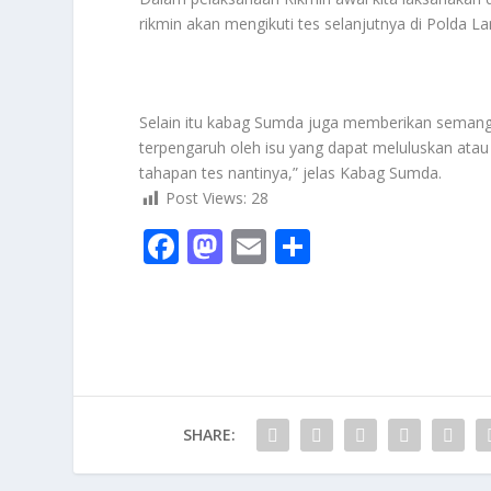
rikmin akan mengikuti tes selanjutnya di Polda
Selain itu kabag Sumda juga memberikan semangat
terpengaruh oleh isu yang dapat meluluskan atau
tahapan tes nantinya,” jelas Kabag Sumda.
Post Views:
28
F
M
E
S
ac
as
m
h
e
to
ai
ar
b
d
l
e
o
o
o
n
SHARE:
k