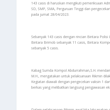
143 casis di haruskan mengikuti pemeriksaan Admin
SD, SMP, SMA, Perguruan Tinggi dan pengecekan 
pada jumat 28/04/2023.
Sebanyak 143 casis dengan rincian Bintara Polisi L
Bintara Brimob sebanyak 11 casis, Bintara Kom
sebanyak 5 casis.
Kabag Sumda Kompol Abdurrahman,S.H. mendampin
M.H., mengatakan untuk pelaksanaan Rikmin dilak
Kegiatan diawali dengan pengecekan vaksin 1 dan
berkas yang melibatkan langsung pengawasan eks
Dalam pelaksanaan Rikmin awal kita laksanakan d