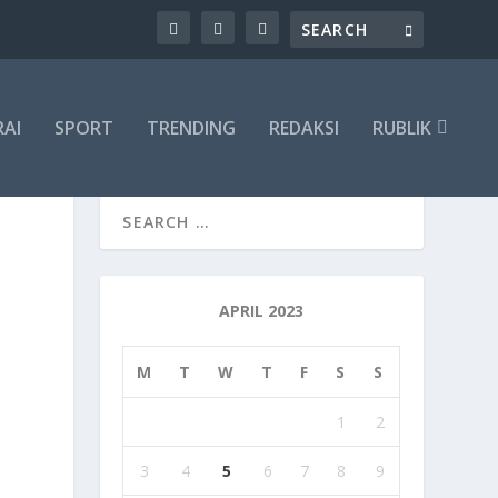
RAI
SPORT
TRENDING
REDAKSI
RUBLIK
APRIL 2023
M
T
W
T
F
S
S
1
2
3
4
5
6
7
8
9