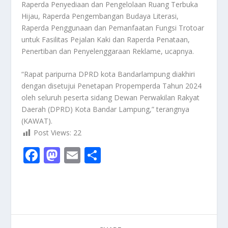
Raperda Penyediaan dan Pengelolaan Ruang Terbuka
Hijau, Raperda Pengembangan Budaya Literasi,
Raperda Penggunaan dan Pemanfaatan Fungsi Trotoar
untuk Fasilitas Pejalan Kaki dan Raperda Penataan,
Penertiban dan Penyelenggaraan Reklame, ucapnya.
“Rapat paripurna DPRD kota Bandarlampung diakhiri
dengan disetujui Penetapan Propemperda Tahun 2024
oleh seluruh peserta sidang Dewan Perwakilan Rakyat
Daerah (DPRD) Kota Bandar Lampung,” terangnya
(KAWAT).
Post Views:
22
F
M
E
S
ac
as
m
h
e
to
ai
ar
b
d
l
e
o
o