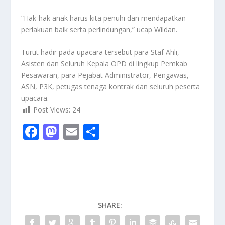
“Hak-hak anak harus kita penuhi dan mendapatkan
perlakuan baik serta perlindungan,” ucap Wildan.
Turut hadir pada upacara tersebut para Staf Ahli,
Asisten dan Seluruh Kepala OPD di lingkup Pemkab
Pesawaran, para Pejabat Administrator, Pengawas,
ASN, P3K, petugas tenaga kontrak dan seluruh peserta
upacara.
Post Views:
24
F
M
E
S
ac
as
m
h
e
to
ai
ar
b
d
l
e
o
o
SHARE:
o
n