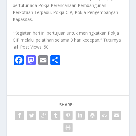
bertutur ada Pokja Perencanaan Pembangunan
Perkotaan Terpadu, Pokja CIP, Pokja Pengembangan
Kapasitas.
“Kegiatan hari ini bertujuan untuk meningkatkan Pokja
CIP melalui pelatihan selama 3 hari kedepan,” Tuturnya
Post Views:
58
F
M
E
S
ac
as
m
h
e
to
ai
ar
b
d
l
e
o
o
SHARE:
o
n
k