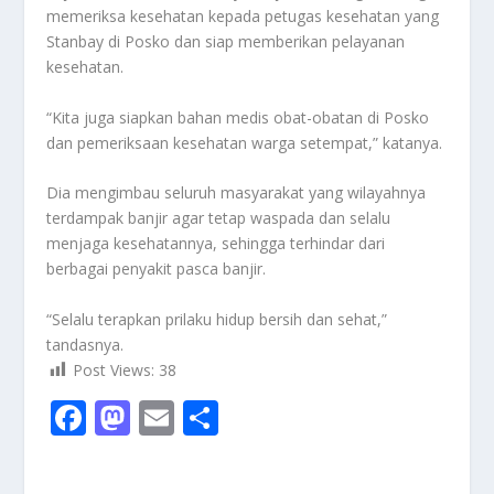
memeriksa kesehatan kepada petugas kesehatan yang
Stanbay di Posko dan siap memberikan pelayanan
kesehatan.
“Kita juga siapkan bahan medis obat-obatan di Posko
dan pemeriksaan kesehatan warga setempat,” katanya.
Dia mengimbau seluruh masyarakat yang wilayahnya
terdampak banjir agar tetap waspada dan selalu
menjaga kesehatannya, sehingga terhindar dari
berbagai penyakit pasca banjir.
“Selalu terapkan prilaku hidup bersih dan sehat,”
tandasnya.
Post Views:
38
F
M
E
S
ac
as
m
h
e
to
ai
ar