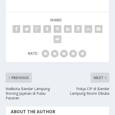
b
d
l
e
o
o
SHARE:
o
n
k
RATE:
PREVIOUS
NEXT
Walikota Bandar Lampung
Pokja CIP di Bandar
Borong Jajanan di Pulau
Lampung Resmi Dibuka
Pasaran
ABOUT THE AUTHOR