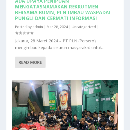
ADA UPAYA PENIPUAN
MENGATASNAMAKAN REKRUTMEN
BERSAMA BUMN, PLN IMBAU WASPADAI
PUNGLI DAN CERMATI INFORMASI
Posted by
admin
|
Mar 28, 2024
|
Uncategorized
|
Jakarta, 28 Maret 2024 – PT PLN (Persero)
mengimbau kepada seluruh masyarakat untuk...
READ MORE