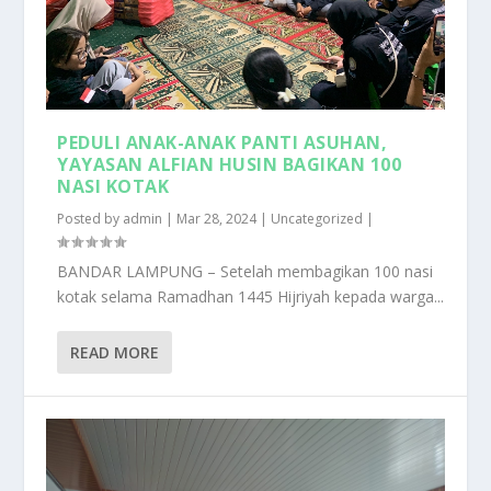
PEDULI ANAK-ANAK PANTI ASUHAN,
YAYASAN ALFIAN HUSIN BAGIKAN 100
NASI KOTAK
Posted by
admin
|
Mar 28, 2024
|
Uncategorized
|
BANDAR LAMPUNG – Setelah membagikan 100 nasi
kotak selama Ramadhan 1445 Hijriyah kepada warga...
READ MORE