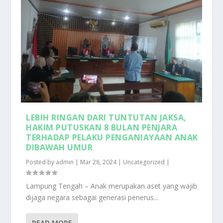
LEBIH RINGAN DARI TUNTUTAN JAKSA,
HAKIM PUTUSKAN 8 BULAN PENJARA
TERHADAP PELAKU PENGANIAYAAN ANAK
DIBAWAH UMUR
Posted by
admin
|
Mar 28, 2024
|
Uncategorized
|
Lampung Tengah – Anak merupakan aset yang wajib
dijaga negara sebagai generasi penerus...
READ MORE