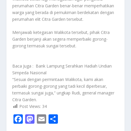
perumahan Citra Garden benar-benar memperhatikan
warga yang berada di pemukiman berdekatan dengan
perumahan elit Citra Garden tersebut.
Menjawab ketegasan Walikota tersebut, pihak Citra
Garden berjanji akan segera memperbaiki gorong-
gorong termasuk sungai tersebut.
Baca Juga :
Bank Lampung Serahkan Hadiah Undian
Simpeda Nasional
“Sesuai dengan permintaan Walikota, kami akan
perbaiki gorong-gorong yang tadi kecil diperbesar,
termasuk sungai juga,” ungkap Rudi, general manager
Citra Garden.
Post Views:
34
F
M
E
S
ac
as
m
h