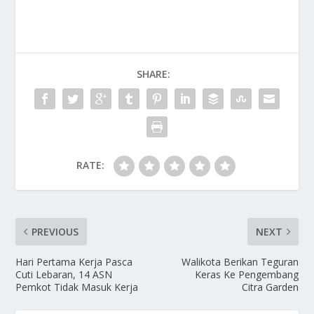
e
to
ai
ar
b
d
l
e
o
o
SHARE:
o
n
k
RATE:
PREVIOUS
NEXT
Hari Pertama Kerja Pasca
Walikota Berikan Teguran
Cuti Lebaran, 14 ASN
Keras Ke Pengembang
Pemkot Tidak Masuk Kerja
Citra Garden