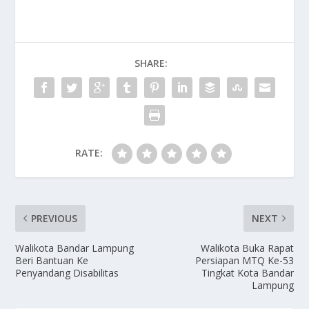
e
to
ai
ar
b
d
l
e
o
o
SHARE:
o
n
k
RATE:
PREVIOUS
NEXT
Walikota Bandar Lampung
Walikota Buka Rapat
Beri Bantuan Ke
Persiapan MTQ Ke-53
Penyandang Disabilitas
Tingkat Kota Bandar
Lampung