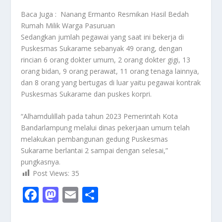
Baca Juga :
Nanang Ermanto Resmikan Hasil Bedah
Rumah Milik Warga Pasuruan
Sedangkan jumlah pegawai yang saat ini bekerja di
Puskesmas Sukarame sebanyak 49 orang, dengan
rincian 6 orang dokter umum, 2 orang dokter gigi, 13
orang bidan, 9 orang perawat, 11 orang tenaga lainnya,
dan 8 orang yang bertugas di luar yaitu pegawai kontrak
Puskesmas Sukarame dan puskes korpri.
“Alhamdulillah pada tahun 2023 Pemerintah Kota
Bandarlampung melalui dinas pekerjaan umum telah
melakukan pembangunan gedung Puskesmas
Sukarame berlantai 2 sampai dengan selesai,”
pungkasnya.
Post Views:
35
F
M
E
S
ac
as
m
h