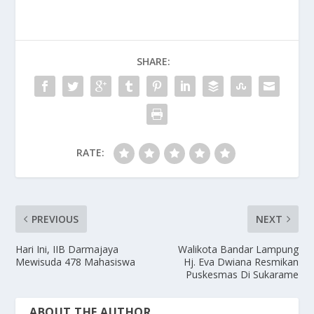
e
to
ai
ar
b
d
l
e
o
o
SHARE:
o
n
k
RATE:
PREVIOUS
NEXT
Hari Ini, IIB Darmajaya
Walikota Bandar Lampung
Mewisuda 478 Mahasiswa
Hj. Eva Dwiana Resmikan
Puskesmas Di Sukarame
ABOUT THE AUTHOR