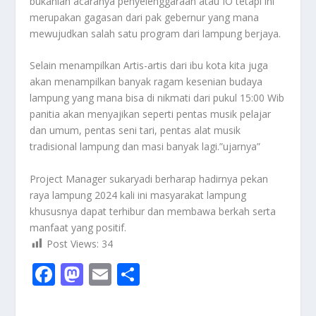
bukanlah acaranya penyelenggaraan atau IO tetapi ini
merupakan gagasan dari pak gebernur yang mana
mewujudkan salah satu program dari lampung berjaya.
Selain menampilkan Artis-artis dari ibu kota kita juga
akan menampilkan banyak ragam kesenian budaya
lampung yang mana bisa di nikmati dari pukul 15:00 Wib
panitia akan menyajikan seperti pentas musik pelajar
dan umum, pentas seni tari, pentas alat musik
tradisional lampung dan masi banyak lagi.”ujarnya”
Project Manager sukaryadi berharap hadirnya pekan
raya lampung 2024 kali ini masyarakat lampung
khususnya dapat terhibur dan membawa berkah serta
manfaat yang positif.
Post Views:
34
F
M
E
S
ac
as
m
h