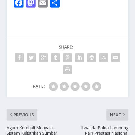
F
M
E
S
ac
as
m
h
e
to
ai
ar
b
d
l
e
o
o
SHARE:
o
n
k
RATE:
PREVIOUS
NEXT
Agam Kembali Menyala,
Itwasda Polda Lampung
Sistem Kelistrikan Sumbar
Raih Prestasi Nasional