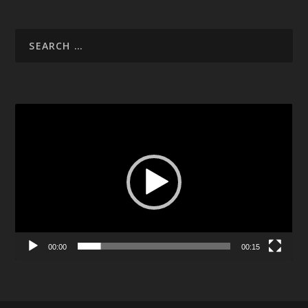
Video
Player
00:00
00:15