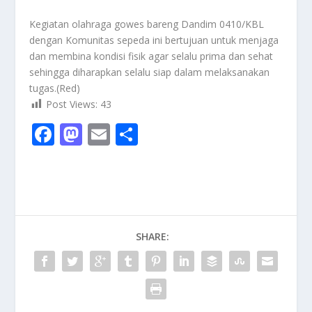
Kegiatan olahraga gowes bareng Dandim 0410/KBL
dengan Komunitas sepeda ini bertujuan untuk menjaga
dan membina kondisi fisik agar selalu prima dan sehat
sehingga diharapkan selalu siap dalam melaksanakan
tugas.(Red)
Post Views:
43
F
M
E
S
ac
as
m
h
e
to
ai
ar
b
d
l
e
o
o
SHARE:
o
n
k