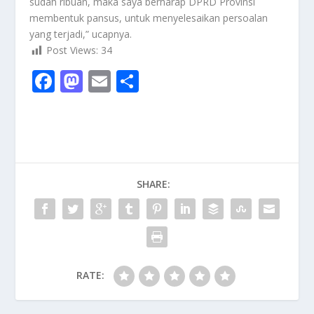
sudah ribuan, maka saya berharap DPRD Provinsi
membentuk pansus, untuk menyelesaikan persoalan
yang terjadi,” ucapnya.
Post Views:
34
F
M
E
S
ac
as
m
h
e
to
ai
ar
b
d
l
e
o
o
SHARE:
o
n
k
RATE: