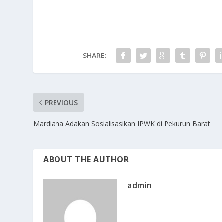
e
to
ai
ar
b
d
l
e
o
o
o
n
SHARE:
k
PREVIOUS
Mardiana Adakan Sosialisasikan IPWK di Pekurun Barat
ABOUT THE AUTHOR
admin