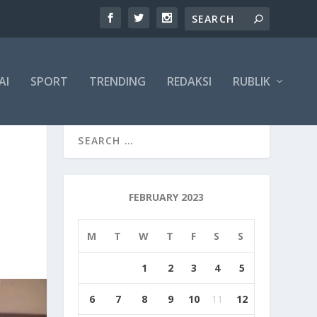
AI
SPORT
TRENDING
REDAKSI
RUBLIK
FEBRUARY 2023
M
T
W
T
F
S
S
1
2
3
4
5
6
7
8
9
10
11
12