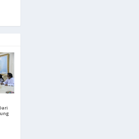
Dari
pung