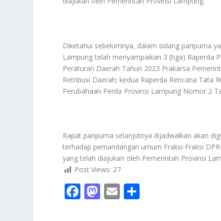
diajukan oleh Pemerintah Provinsi Lampung.
Diketahui sebelumnya, dalam sidang paripurna ya
Lampung telah menyampaikan 3 (tiga) Raperda P
Peraturan Daerah Tahun 2023 Prakarsa Pemerint
Retribusi Daerah; kedua Raperda Rencana Tata 
Perubahaan Perda Provinsi Lampung Nomor 2 
Rapat paripurna selanjutnya dijadwalkan akan di
terhadap pemandangan umum Fraksi-Fraksi DPRD 
yang telah diajukan oleh Pemerintah Provinsi La
Post Views:
27
F
M
E
S
ac
as
m
h