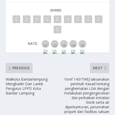
o
o
SHARE:
o
n
k
RATE:
PREVIOUS
NEXT
Walikota Bandarlampung
Yonif 143/TWEJ laksanakan
Menghadiri Dan Lantik
perintah Kasad tentang
Pengurus LPPD Kota
penghematan LGA dengan
Bandar Lampung
melakukan pengengecekan
dan perbaikan instalasi
listrik serta air
diperkantoran, perumahan
prajurit dan fasilitas satuan