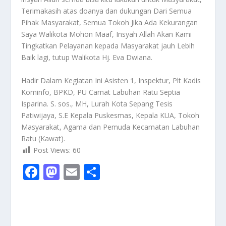
Terimakasih atas doanya dan dukungan Dari Semua
Pihak Masyarakat, Semua Tokoh Jika Ada Kekurangan
Saya Walikota Mohon Maaf, Insyah Allah Akan Kami
Tingkatkan Pelayanan kepada Masyarakat jauh Lebih
Baik lagi, tutup Walikota Hj. Eva Dwiana.
Hadir Dalam Kegiatan Ini Asisten 1, Inspektur, Plt Kadis
Kominfo, BPKD, PU Camat Labuhan Ratu Septia
Isparina. S. sos., MH, Lurah Kota Sepang Tesis
Patiwijaya, S.E Kepala Puskesmas, Kepala KUA, Tokoh
Masyarakat, Agama dan Pemuda Kecamatan Labuhan
Ratu (Kawat).
Post Views:
60
F
M
E
S
ac
as
m
h
e
to
ai
ar
b
d
l
e