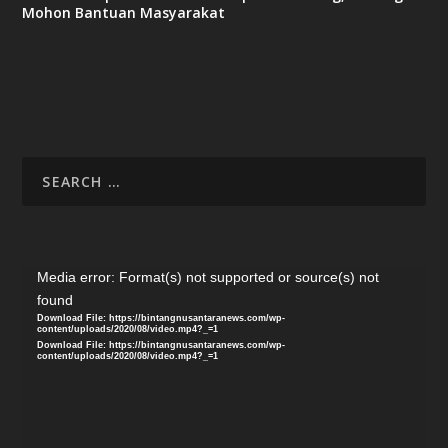
Mohon Bantuan Masyarakat
Video
Media error: Format(s) not supported or source(s) not
Player
found
Download File: https://bintangnusantaranews.com/wp-
content/uploads/2020/08/video.mp4?_=1
Download File: https://bintangnusantaranews.com/wp-
content/uploads/2020/08/video.mp4?_=1