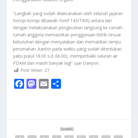
“Langkah yang sudah dilaksanakan oleh seluruh jajaran
Kompi-kompi dibawah Yonif 143/TWEJ antara lain
dengan melaksanakan pengecekan langsung ke rumah-
rumah anggota memastikan penggunaan listrik sesuai
kebutuhan dengan menyalakan dan mematikan lampu
perumahan ,kantor pada waktu yang sudah ditentukan
yaitu pukul 18.00 s.d. 06.00), memperbaiki saluran air
PDAM dan masih banyak lagi” ujar Danyon.
Post Views:
27
F
M
E
S
ac
as
m
h
e
to
ai
ar
b
d
l
e
o
o
SHARE:
o
n