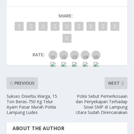
b
d
l
e
o
o
SHARE:
o
n
k
RATE:
PREVIOUS
NEXT
Sukses Diserbu Warga, 15
Polisi Sebut Pemerkosaan
Ton Beras-750 Kg Telur
dan Penyekapan Terhadap
Ayam Pasar Murah Polda
Siswi SMP di Lampung
Lampung Ludes
Utara Sudah Direncanakan
ABOUT THE AUTHOR