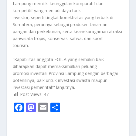
Lampung memiliki keunggulan komparatif dan
kompetitif yang menjadi daya tarik
investor, seperti tingkat konektivitas yang terbaik di
Sumatera, perannya sebagai produsen tanaman
pangan dan perkebunan, serta keanekaragaman atraksi
pariwisata tropis, konservasi satwa, dan sport
tourism.
“Kapabilitas anggota FOILA yang semakin baik
diharapkan dapat memaksimalkan peluang
promosi investasi Provinsi Lampung dengan berbagai
potensinya, baik untuk investasi swasta maupun
investasi pemerintah” lanjutnya.
Post Views:
47
F
M
E
S
ac
as
m
h
e
to
ai
ar