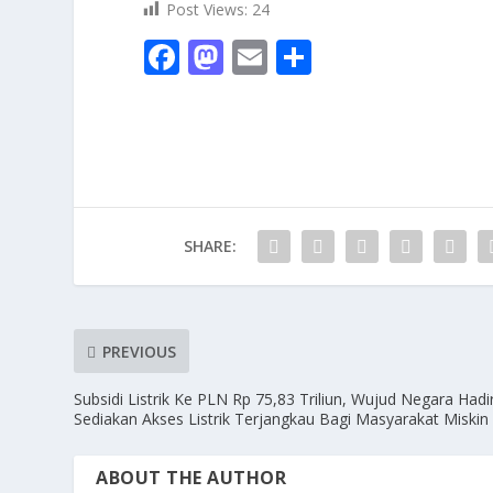
Post Views:
24
F
M
E
S
ac
as
m
h
e
to
ai
ar
b
d
l
e
o
o
o
n
SHARE:
k
PREVIOUS
Subsidi Listrik Ke PLN Rp 75,83 Triliun, Wujud Negara Hadi
Sediakan Akses Listrik Terjangkau Bagi Masyarakat Miskin
ABOUT THE AUTHOR