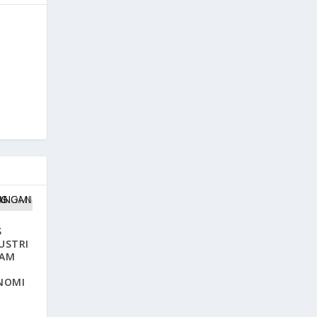
S
USTRI
LAM
NOMI