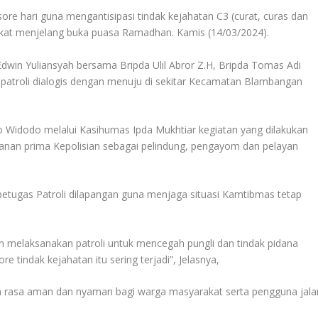
ore hari guna mengantisipasi tindak kejahatan C3 (curat, curas dan
rakat menjelang buka puasa Ramadhan. Kamis (14/03/2024).
dwin Yuliansyah bersama Bripda Ulil Abror Z.H, Bripda Tomas Adi
 patroli dialogis dengan menuju di sekitar Kecamatan Blambangan
 Widodo melalui Kasihumas Ipda Mukhtiar kegiatan yang dilakukan
yanan prima Kepolisian sebagai pelindung, pengayom dan pelayan
 petugas Patroli dilapangan guna menjaga situasi Kamtibmas tetap
n melaksanakan patroli untuk mencegah pungli dan tindak pidana
 tindak kejahatan itu sering terjadi”, Jelasnya,
an rasa aman dan nyaman bagi warga masyarakat serta pengguna jala