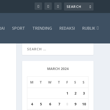
RAI
SPORT
TRENDING
REDAKSI
RUBLIK
MARCH 2024
M
T
W
T
F
S
S
1
2
3
4
5
6
7
8
9
10