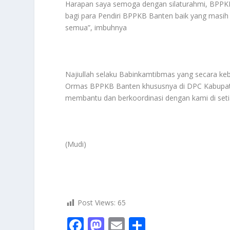
Harapan saya semoga dengan silaturahmi, BPPK
bagi para Pendiri BPPKB Banten baik yang masih
semua”, imbuhnya
Najiullah selaku Babinkamtibmas yang secara keb
Ormas BPPKB Banten khususnya di DPC Kabupaten 
membantu dan berkoordinasi dengan kami di setia
(Mudi)
Post Views:
65
F
M
E
S