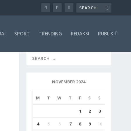
RAI
SPORT
TRENDING
REDAKSI
RUBLIK
NOVEMBER 2024
M
T
W
T
F
S
S
1
2
3
4
5
6
7
8
9
10