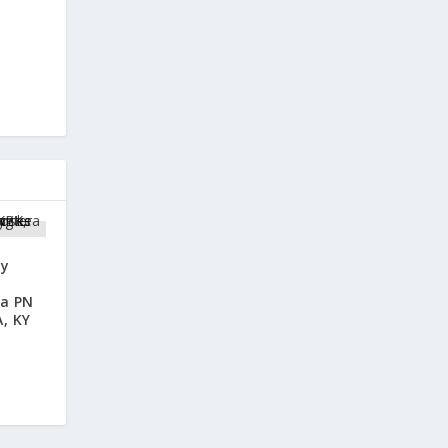
dy
ta PN
, KY