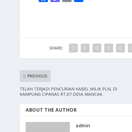
ac
as
m
h
e
to
ai
ar
b
d
l
e
o
o
o
n
SHARE:
k
PREVIOUS
TELAH TERJADI PENCURIAN KABEL MILIK PLN, DI
KAMPUNG CIPANAS RT,07 DESA MANCAK.
ABOUT THE AUTHOR
admin