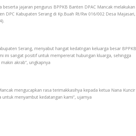
a beserta jajaran pengurus BPPKB Banten DPAC Mancak melakukan
ten DPC Kabupaten Serang di Kp.Buah Rt/Rw 016/002 Desa Majasari,
4).
abupaten Serang, menyabut hangat kedatngan keluarga besar BPPK
i ini sangat positif untuk mempererat hubungan kluarga, sehingga
al makin akrab”, ungkapnya
Mancak mengucapkan rasa terimakkasihya kepada ketua Nana Kuncir
a untuk menyambut kedatangan kami”, ujarnya