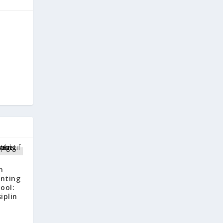
n
nting
hool:
iplin