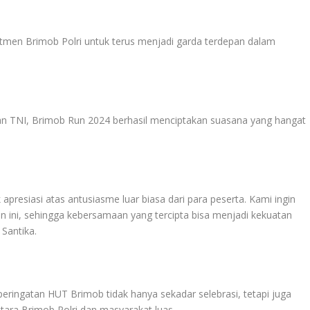
itmen Brimob Polri untuk terus menjadi garda terdepan dalam
an TNI, Brimob Run 2024 berhasil menciptakan suasana yang hangat
presiasi atas antusiasme luar biasa dari para peserta. Kami ingin
 ini, sehingga kebersamaan yang tercipta bisa menjadi kekuatan
Santika.
ingatan HUT Brimob tidak hanya sekadar selebrasi, tetapi juga
ra Brimob Polri dan masyarakat luas.