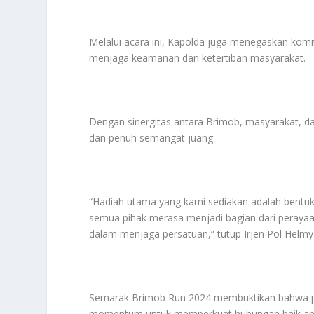
Melalui acara ini, Kapolda juga menegaskan kom
menjaga keamanan dan ketertiban masyarakat.
Dengan sinergitas antara Brimob, masyarakat, d
dan penuh semangat juang.
“Hadiah utama yang kami sediakan adalah bentuk a
semua pihak merasa menjadi bagian dari perayaan
dalam menjaga persatuan,” tutup Irjen Pol Helmy 
Semarak Brimob Run 2024 membuktikan bahwa per
momentum untuk memperkuat hubungan baik anta