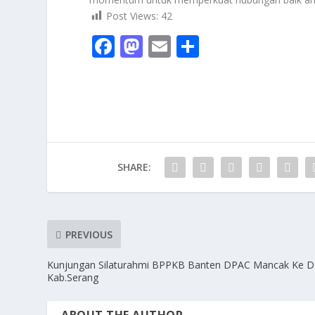
Post Views:
42
F
M
E
S
ac
as
m
h
e
to
ai
ar
b
d
l
e
o
o
o
n
SHARE:
k
PREVIOUS
Kunjungan Silaturahmi BPPKB Banten DPAC Mancak Ke 
Kab.Serang