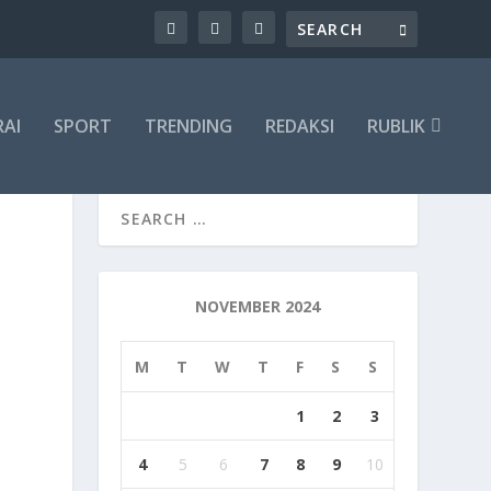
RAI
SPORT
TRENDING
REDAKSI
RUBLIK
N
NOVEMBER 2024
M
T
W
T
F
S
S
1
2
3
4
5
6
7
8
9
10