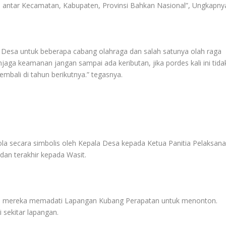
a antar Kecamatan, Kabupaten, Provinsi Bahkan Nasional”, Ungkapny
na Desa untuk beberapa cabang olahraga dan salah satunya olah raga
jaga keamanan jangan sampai ada keributan, jika pordes kali ini tida
mbali di tahun berikutnya.” tegasnya.
la secara simbolis oleh Kepala Desa kepada Ketua Panitia Pelaksana
 dan terakhir kepada Wasit.
ni, mereka memadati Lapangan Kubang Perapatan untuk menonton.
i sekitar lapangan.