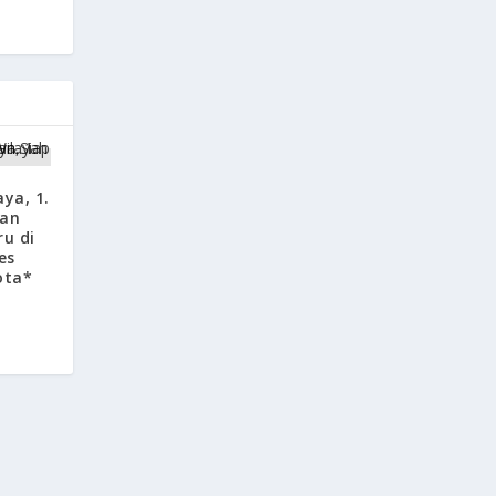
aya, 1.
gan
u di
es
ota*