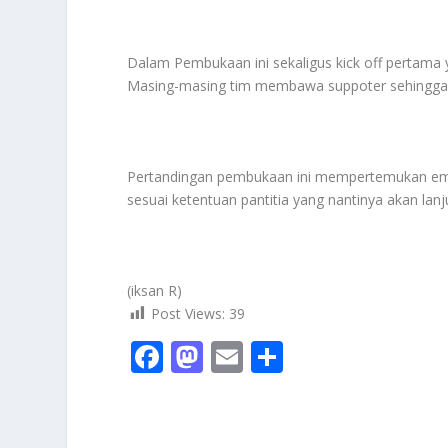
Dalam Pembukaan ini sekaligus kick off pertam
Masing-masing tim membawa suppoter sehingga
Pertandingan pembukaan ini mempertemukan empat
sesuai ketentuan pantitia yang nantinya akan lanj
(iksan R)
Post Views:
39
F
M
E
S
ac
as
m
h
e
to
ai
ar