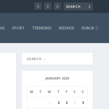
RAI
SPORT
TRENDING
REDAKSI
RUBLIK
JANUARY 2025
M
T
W
T
F
S
S
1
2
3
4
5