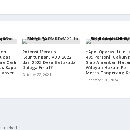
lon
Potensi Meraup
*Apel Operasi Lilin J
Bupati
Keuntungan, ADD 2022
499 Personil Gabun
ma Carli
dan 2023 Desa Batukuda
Siap Amankan Natar
gus Sapa
Diduga Fiktif?
Wilayah Hukum Polr
 Anyer.
Metro Tangerang K
October 22, 2024
December 20, 2024
are marked
*