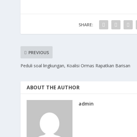
b
d
l
e
o
o
o
n
SHARE:
k
PREVIOUS
Peduli soal lingkungan, Koalisi Ormas Rapatkan Barisan
ABOUT THE AUTHOR
admin