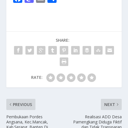
ac
as
m
h
e
to
ai
ar
b
d
l
e
o
o
SHARE:
o
n
k
RATE:
PREVIOUS
NEXT
Pembukaan Pordes
Realisasi ADD Desa
Angsana, Kec.Mancak,
Pamengkang Diduga Fiktif
Kab.Serang, Banten Di
dan Tidak Transparan