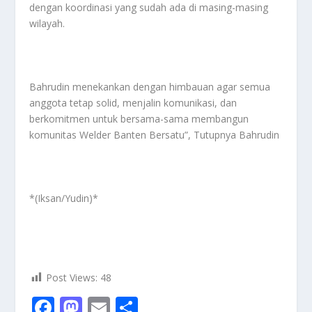
dengan koordinasi yang sudah ada di masing-masing
wilayah.
Bahrudin menekankan dengan himbauan agar semua
anggota tetap solid, menjalin komunikasi, dan
berkomitmen untuk bersama-sama membangun
komunitas Welder Banten Bersatu”, Tutupnya Bahrudin
*(Iksan/Yudin)*
Post Views:
48
F
M
E
S