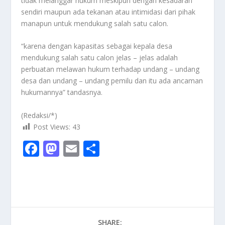
tidak melanggar hukum meskipun dengan kesadaran
sendiri maupun ada tekanan atau intimidasi dari pihak
manapun untuk mendukung salah satu calon.
“karena dengan kapasitas sebagai kepala desa
mendukung salah satu calon jelas – jelas adalah
perbuatan melawan hukum terhadap undang – undang
desa dan undang – undang pemilu dan itu ada ancaman
hukumannya” tandasnya.
(Redaksi/*)
Post Views:
43
F
M
E
S
ac
as
m
h
e
to
ai
ar
b
d
l
e
o
o
SHARE: