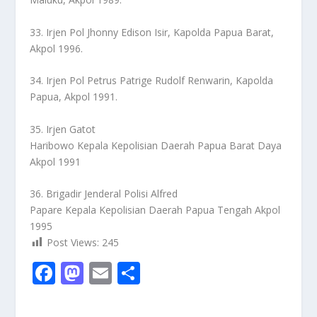
33. Irjen Pol Jhonny Edison Isir, Kapolda Papua Barat,
Akpol 1996.
34. Irjen Pol Petrus Patrige Rudolf Renwarin, Kapolda
Papua, Akpol 1991.
35. Irjen Gatot
Haribowo Kepala Kepolisian Daerah Papua Barat Daya
Akpol 1991
36. Brigadir Jenderal Polisi Alfred
Papare Kepala Kepolisian Daerah Papua Tengah Akpol
1995
Post Views:
245
F
M
E
S
ac
as
m
h