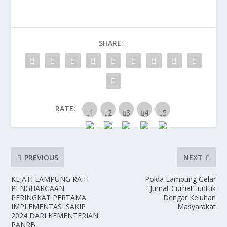
e
to
ai
ar
b
d
l
e
o
o
SHARE:
o
n
k
RATE:
PREVIOUS
NEXT
KEJATI LAMPUNG RAIH
Polda Lampung Gelar
PENGHARGAAN
“Jumat Curhat” untuk
PERINGKAT PERTAMA
Dengar Keluhan
IMPLEMENTASI SAKIP
Masyarakat
2024 DARI KEMENTERIAN
PANRB