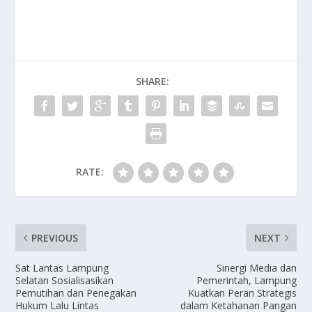
ac
as
m
h
e
to
ai
ar
b
d
l
e
o
o
SHARE:
o
n
k
RATE:
PREVIOUS
NEXT
Sat Lantas Lampung
Sinergi Media dan
Selatan Sosialisasikan
Pemerintah, Lampung
Pemutihan dan Penegakan
Kuatkan Peran Strategis
Hukum Lalu Lintas
dalam Ketahanan Pangan