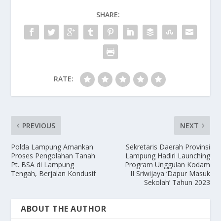
o
o
SHARE:
o
n
k
RATE:
PREVIOUS
NEXT
Polda Lampung Amankan
Sekretaris Daerah Provinsi
Proses Pengolahan Tanah
Lampung Hadiri Launching
Pt. BSA di Lampung
Program Unggulan Kodam
Tengah, Berjalan Kondusif
II Sriwijaya ‘Dapur Masuk
Sekolah’ Tahun 2023
ABOUT THE AUTHOR