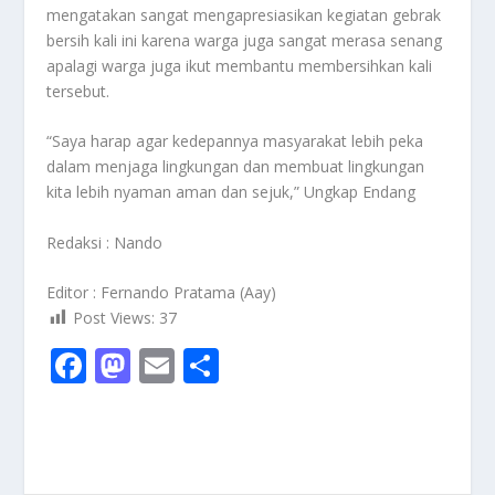
mengatakan sangat mengapresiasikan kegiatan gebrak
bersih kali ini karena warga juga sangat merasa senang
apalagi warga juga ikut membantu membersihkan kali
tersebut.
“Saya harap agar kedepannya masyarakat lebih peka
dalam menjaga lingkungan dan membuat lingkungan
kita lebih nyaman aman dan sejuk,” Ungkap Endang
Redaksi : Nando
Editor : Fernando Pratama (Aay)
Post Views:
37
F
M
E
S
ac
as
m
h
e
to
ai
ar
b
d
l
e